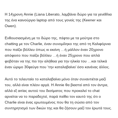
Η 14χρονη Annie (Liana Liberato, λαμβάνει δώρο για τα γενέθλια
της ένα καινούργιο laptop από τους γονείς της (Keener και
Owen).
Ενθουσιασμένη με το δώρο της, πέφτει με τα μούτρα στο
chatting με τον Charlie, έναν συνομίληκο της από τη Καλιφόρνια
που παίζει βόλλευ όπως κι εκείνη …ή μάλλον έναν 20χρονο
απόφοιτο που παίζει βόλλευ …ή έναν 25χρονο που απλά
φοβόταν να της πει την αλήθεια για την ηλικία του …και τελικά
έναν ώριμο 30φεύγα που ‘την καταλαβαίνει’ όσο κανένας άλλος.
Αυτό το τελευταίο το καταλαβαίνει μόνο όταν συναντιέται μαζί
του, αλλά είναι πλέον αργά. Η Annie θα βιαστεί από τον άντρα,
αλλά εξ αιτίας αυτού του δεσίματος που προκαλεί το chat
αρνείται να το παραδεχτεί, παρά πείθει τον εαυτό της ότι ο
Charlie είναι ένας ερωτευμένος που θα τη σώσει από τον
συντηρητισμό των δικών της και θα ζήσουν μαζί τον έρωτά τους.