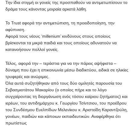
Την ίδια στιγμή οι γονείς της προσπαθούν να αντιμετωπίσουν το
δράμα τους κάνοντας μοιραία αρκετά λάθη.
To Trust αφορά την αντιμετώπιση, τη προειδοποίηση, την
αφύπνιση.
Αφορά τους νέους ‘millenium’ κινδύνους στους οποίους
βρίσκονται τα μικρά παιδιά και τους οποίους αδυνατούν να
κατανοήσουν πολλοί γονείς.
Τέλος, αφορά την – τεράστια για να την πάρεις αψήφιστα –
δύναμη που έχει η επικοινωνία μέσω διαδικτύου, ειδικά σε ηλικίες
τρυφερές και ανώριμες.
Όλα αυτά συζητήθηκαν από τους δύο ομιλητές παρουσία του
Σεβασμιοτάτου Μακαρίου (ο οποίος πήρε και το λόγο
συγχαίροντας τη διοργάνωση ενός τόσου καίριου ζητήματος) και
ιερέων, του αντιδημάρχου κ. Γεωργίου Τσίντσιου, του προέδρου
του Συνδέσμου Ευελπίδων Μελενίκου κ. Αριστείδη Καραντζούλη,
γονέων, παιδιών και κάποιων εκπαιδευτικών. Αναφέρθηκε ότι
πρωτίστως