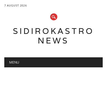
7 AUGUST 2026
SIDIROKASTRO
NEWS
Main menu
Skip
MENU
to
content