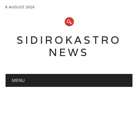
8 AUGUST 2026
SIDIROKASTRO
NEWS
Main menu
Skip
MENU
to
content